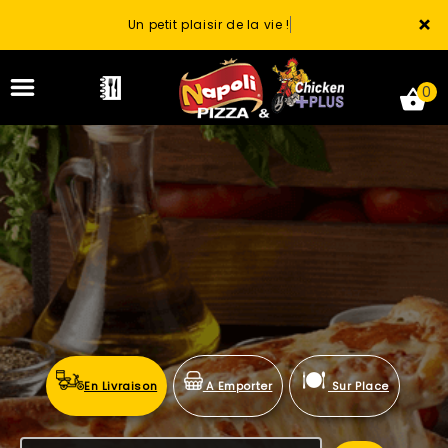
×
Un petit plaisir de la vie !
0
ACCUEIL
LA CARTE
VOTRE COMPTE
NOTRE RESTAURANT
En Livraison
A Emporter
Sur Place
VOS AVIS
MENTIONS LÉGALES