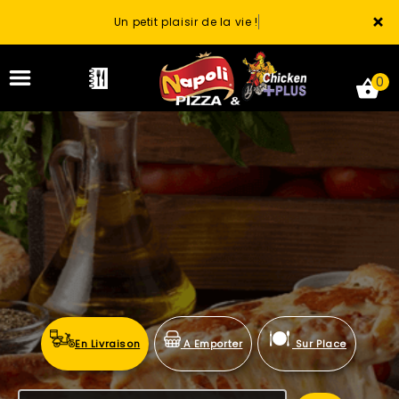
×
Un petit plaisir de la vie !
0
ACCUEIL
LA CARTE
VOTRE COMPTE
NOTRE RESTAURANT
En Livraison
A Emporter
Sur Place
VOS AVIS
MENTIONS LÉGALES